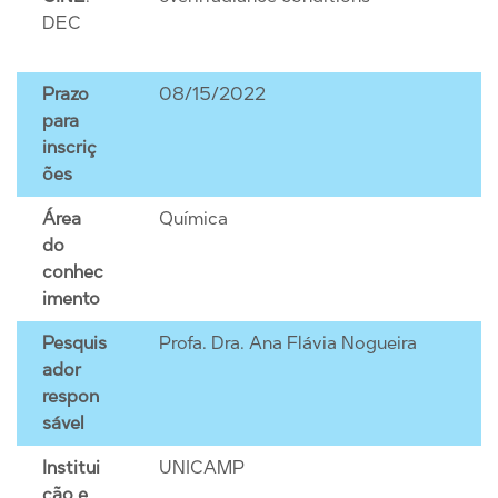
DEC
Prazo
08/15/2022
para
inscriç
ões
Área
Química
do
conhec
imento
Pesquis
Profa. Dra. Ana Flávia Nogueira
ador
respon
sável
Institui
UNICAMP
ção e