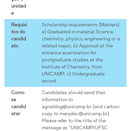
unidad
e
Requisi
Scholarship requirements (Masters)
tos do
a) Graduated in material Science,
candid
chemistry, physics, engineering or a
ato
related major; b) Approval at the
entrance examination for
postgraduate studies at the
Institute of Chemistry, from
UNICAMP; c) Undergraduate
record.
Como
Candidates should send their
se
information to
candid
agnaldog@unicamp.br (and carbon
atar
copy to marydec@unicamp.br).
Please refer to the title of the
message as “UNICAMP/UFSC