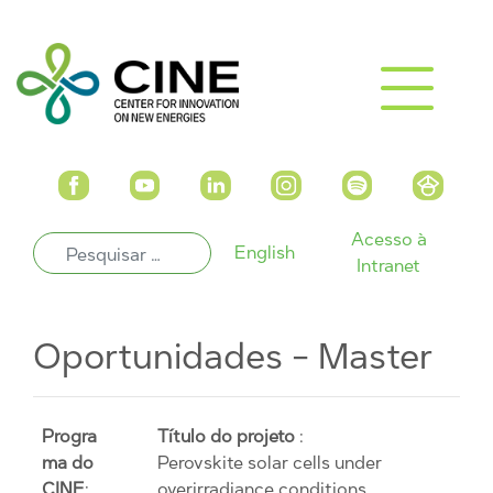
Acesso à
English
Intranet
Oportunidades - Master
Progra
Título do projeto
:
ma do
Perovskite solar cells under
CINE
:
overirradiance conditions