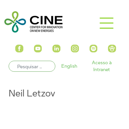
Acesso à
English
Intranet
Neil Letzov