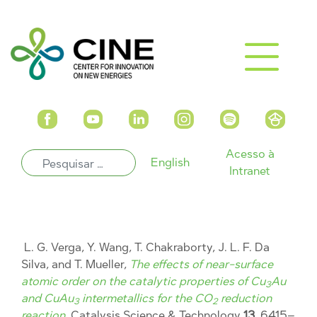
Acesso à
English
Intranet
L. G. Verga, Y. Wang, T. Chakraborty, J. L. F. Da
Silva, and T. Mueller,
The effects of near-surface
atomic order on the catalytic properties of Cu
Au
3
and CuAu
intermetallics for the CO
reduction
3
2
reaction
, Catalysis Science & Technology
13
, 6415–