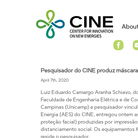
About
Pesquisador do CINE produz máscaras
April 7th, 2020
Luiz Eduardo Camargo Aranha Schiavo, d
Faculdade de Engenharia Elétrica e de C
Campinas (Unicamp) e pesquisador vincu
Energia (AES) do CINE, entregou ontem as
proteção facial) produzidas por impressã
distanciamento social. Os equipamentos fo
reside o pesquisador.