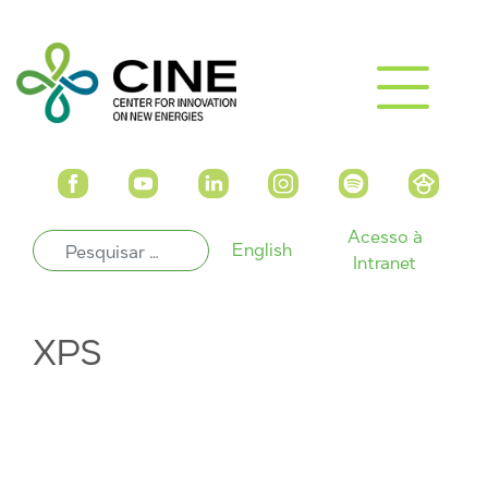
Acesso à
English
Intranet
XPS