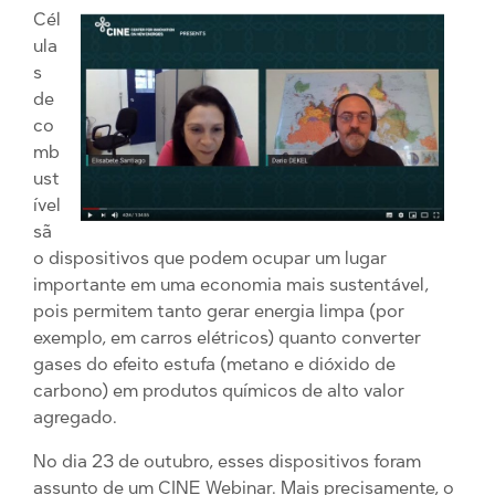
Cél
ula
s
de
co
mb
ust
ível
sã
o dispositivos que podem ocupar um lugar
importante em uma economia mais sustentável,
pois permitem tanto gerar energia limpa (por
exemplo, em carros elétricos) quanto converter
gases do efeito estufa (metano e dióxido de
carbono) em produtos químicos de alto valor
agregado.
No dia 23 de outubro, esses dispositivos foram
assunto de um CINE Webinar. Mais precisamente, o