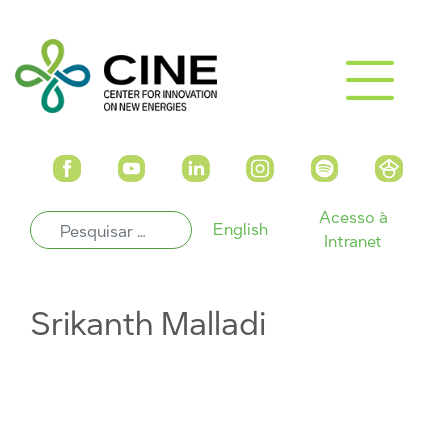
Acesso à
English
Intranet
Srikanth Malladi