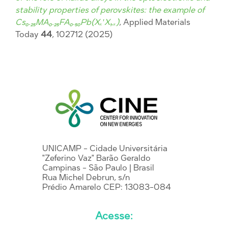
stability properties of perovskites: the example of
Cs₀.₂₅MA₀.₂₅FA₀.₅₀Pb(Xₓ′X₁₋ₓ)
, Applied Materials
Today
44
, 102712 (2025)
UNICAMP - Cidade Universitária
"Zeferino Vaz" Barão Geraldo
Campinas - São Paulo | Brasil
Rua Michel Debrun, s/n
Prédio Amarelo CEP: 13083-084
Acesse: