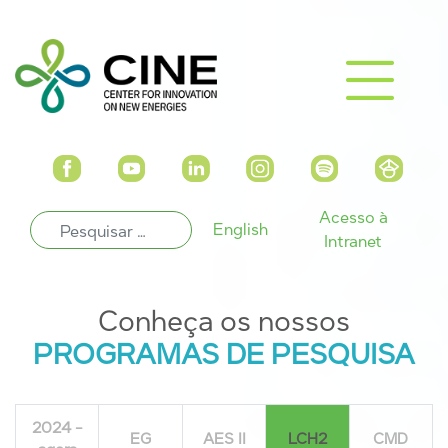
Acesso à
English
Intranet
Conheça os nossos
PROGRAMAS DE PESQUISA
2024 -
EG
AES II
LCH2
CMD