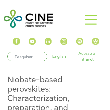
Acesso à
English
Intranet
Niobate-based
perovskites:
Characterization,
preparation, and