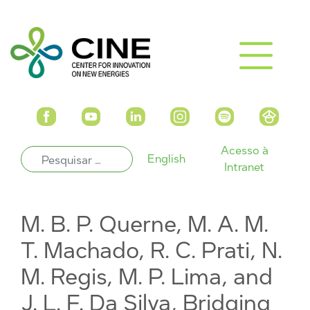
Acesso à
English
Intranet
M. B. P. Querne, M. A. M.
T. Machado, R. C. Prati, N.
M. Regis, M. P. Lima, and
J. L. F. Da Silva, Bridging