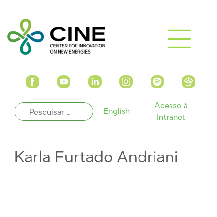
Acesso à
English
Intranet
Karla Furtado Andriani