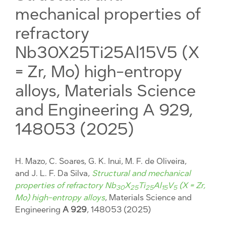
mechanical properties of
refractory
Nb30X25Ti25Al15V5 (X
= Zr, Mo) high-entropy
alloys, Materials Science
and Engineering A 929,
148053 (2025)
H. Mazo, C. Soares, G. K. Inui, M. F. de Oliveira,
and J. L. F. Da Silva,
Structural and mechanical
properties of refractory Nb
X
Ti
Al
V
(X = Zr,
30
25
25
15
5
Mo) high-entropy alloys
, Materials Science and
Engineering
A 929
, 148053 (2025)