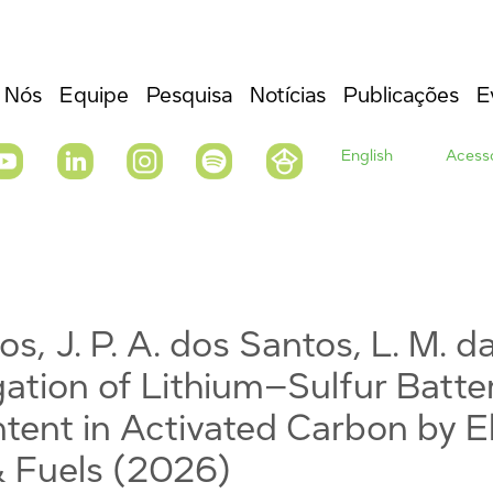
 Nós
Equipe
Pesquisa
Notícias
Publicações
E
English
Acesso
tos, J. P. A. dos Santos, L. M. da
ation of Lithium–Sulfur Batte
ntent in Activated Carbon by E
& Fuels (2026)