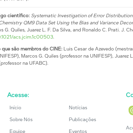
igo científico:
Systematic Investigation of Error Distributio
Chemistry QM9 Data Set Using the Bias and Variance Deco
s G. Quiles, Juarez L. F. Da Silva, and Ronaldo C. Prati. J. C
0.1021/acs.
jcim.1c00503
.
go que são membros do CINE:
Luis Cesar de Azevedo (mestra
IFESP), Marcos G. Quiles (professor na UNIFESP), Juarez L.
 (professor na UFABC).
Acesse:
Co
Início
Notícias
Sobre Nós
Publicações
Ac
Equipe
Eventos