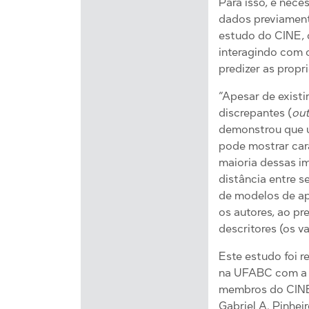
Para isso, é nece
dados previament
estudo do CINE, q
interagindo com 
predizer as propr
“Apesar de exist
discrepantes (
out
demonstrou que u
pode mostrar car
maioria dessas i
distância entre s
de modelos de ap
os autores, ao pr
descritores (os 
Este estudo foi 
na UFABC com a o
membros do CINE,
Gabriel A. Pinhei