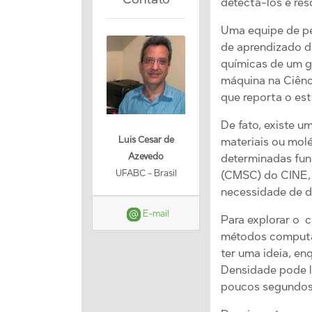
detectá-los e res
Uma equipe de pe
de aprendizado d
químicas de um g
máquina na Ciênci
que reporta o es
De fato, existe 
Luis Cesar de
materiais ou mol
Azevedo
determinadas fun
UFABC - Brasil
(CMSC) do CINE, 
necessidade de d
E-mail
Para explorar o c
métodos computaci
ter uma ideia, e
Densidade pode l
poucos segundos