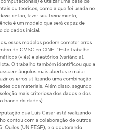
 computacionais) e utilizar uma base de
tais ou teóricos, como a que foi usada no
eve, então, fazer seu treinamento,
iência é um modelo que será capaz de
 de dados inicial.
ios, esses modelos podem cometer erros
membro do CMSC no CINE. “Este trabalho
icos (viés) e aleatórios (variância),
leta. O trabalho também identificou que a
possuem ângulos mais abertos e maior
duzir os erros utilizando uma combinação
dades dos materiais. Além disso, segundo
 seleção mais criteriosa dos dados e dos
do banco de dados).
mputação que Luis Cesar está realizando
lho contou com a colaboração de outros
G. Quiles (UNIFESP), e o doutorando