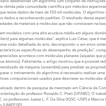
ssário desenvolver um algoritmo (um conjunto de instruções
e obtida pela comunidade científica por métodos experimen
ue reúne dados de mais de 133 mil moléculas. O algoritmo d
os dados e reconhecendo padrões. O resultado dessa exper
iedades de materiais e moléculas que não constavam na base
irem modelos com uma alta acurácia média em alguns domín
liers
) para algumas moléculas”, explica Luis César, que é 
ma visão detalhada do erro, decompondo-o em erros sistemát
acterísticas específicas do desempenho de predição”, comp
mprecisões acontece com moléculas planares (aquelas que 
eus átomos). Felizmente, o artigo mostrou que é possível re
rendizado de máquina (
ensemble
) para predizer as proprie
eparar o treinamento do algoritmo é necessário realizar uma
valores computacionais usados para descrever as moléculas 
realizado dentro da pesquisa de mestrado em Ciência da Co
rientação do professor Ronaldo C. Prati (UFABC). O traba
 os professores Juarez L. F. Da Silva (IQSC-USP) e Marcos 
ro (UNIFESP).