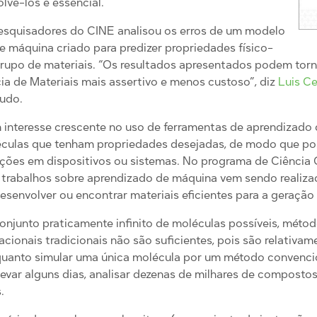
olvê-los é essencial.
squisadores do CINE analisou os erros de um modelo
e máquina criado para predizer propriedades físico-
rupo de materiais. “Os resultados apresentados podem tor
a de Materiais mais assertivo e menos custoso”, diz
Luis C
tudo.
um interesse crescente no uso de ferramentas de aprendizado
éculas que tenham propriedades desejadas, de modo que po
ções em dispositivos ou sistemas. No programa de Ciência
trabalhos sobre aprendizado de máquina vem sendo realizad
esenvolver ou encontrar materiais eficientes para a geraçã
onjunto praticamente infinito de moléculas possíveis, méto
onais tradicionais não são suficientes, pois são relativam
nquanto simular uma única molécula por um método convenci
evar alguns dias, analisar dezenas de milhares de compost
.