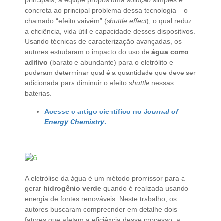
principais, a equipe propôs uma solução simples e
concreta ao principal problema dessa tecnologia – o
chamado “efeito vaivém” (
shuttle effect
), o qual reduz
a eficiência, vida útil e capacidade desses dispositivos.
Usando técnicas de caracterização avançadas, os
autores estudaram o impacto do uso de
água como
aditivo
(barato e abundante) para o eletrólito e
puderam determinar qual é a quantidade que deve ser
adicionada para diminuir o efeito
shuttle
nessas
baterias.
Acesse o artigo científico no
Journal of
Energy Chemistry
.
A eletrólise da água é um método promissor para a
gerar
hidrogênio verde
quando é realizada usando
energia de fontes renováveis. Neste trabalho, os
autores buscaram compreender em detalhe dois
fatores que afetam a eficiência desse processo: a