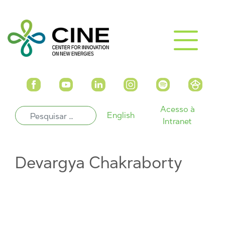
Acesso à
English
Intranet
Devargya Chakraborty