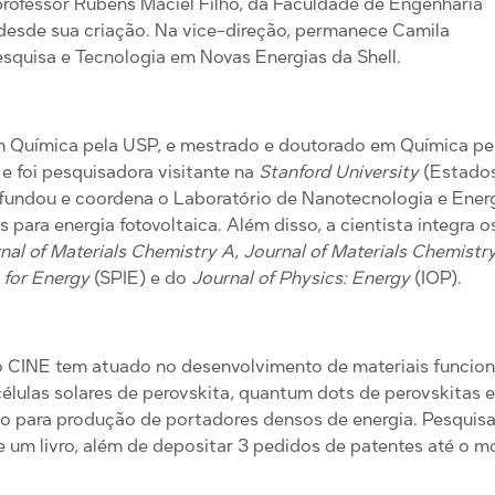
professor Rubens Maciel Filho, da Faculdade de Engenharia
desde sua criação. Na vice-direção, permanece Camila
squisa e Tecnologia em Novas Energias da Shell.
em Química pela USP, e mestrado e doutorado em Química 
 e foi pesquisadora visitante na
Stanford University
(Estados 
dou e coordena o Laboratório de Nanotecnologia e Energia
para energia fotovoltaica. Além disso, a cientista integra 
nal of Materials Chemistry A
,
Journal of Materials Chemistr
 for Energy
(SPIE) e do
Journal of Physics: Energy
(IOP).
o CINE tem atuado no desenvolvimento de materiais funcion
células solares de perovskita, quantum dots de perovskitas 
 para produção de portadores densos de energia. Pesquisa
ro e um livro, além de depositar 3 pedidos de patentes até o 