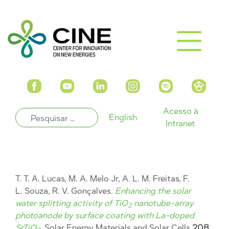
Acesso à
English
Intranet
T. T. A. Lucas, M. A. Melo Jr, A. L. M. Freitas, F.
L. Souza, R. V. Gonçalves.
Enhancing the solar
water splitting activity of TiO
nanotube-array
2
photoanode by surface coating with La-doped
SrTiO
, Solar Energy Materials and Solar Cells
208
,