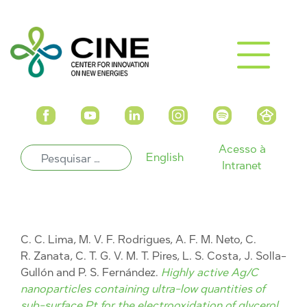
Acesso à
English
Intranet
C. C. Lima, M. V. F. Rodrigues, A. F. M. Neto, C.
R. Zanata, C. T. G. V. M. T. Pires, L. S. Costa, J. Solla-
Gullón and P. S. Fernández.
Highly active Ag/C
nanoparticles containing ultra-low quantities of
sub-surface Pt for the electrooxidation of glycerol