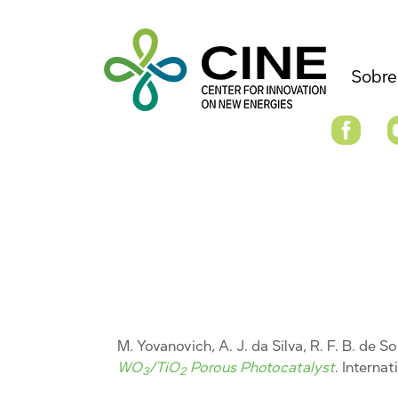
Sobre
M. Yovanovich, A. J. da Silva, R. F. B. de So
WO
/TiO
Porous Photocatalyst
. Interna
3
2