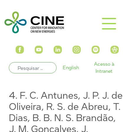
Acesso à
English
Intranet
4. F. C. Antunes, J. P. J. de
Oliveira, R. S. de Abreu, T.
Dias, B. B. N. S. Brandão,
J. M. Gonçalves, J.