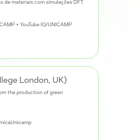
as de materiais com simulações DFT.
UNICAMP + YouTube IQ/UNICAMP
ollege London, UK)
rom the production of green
uimicaUnicamp