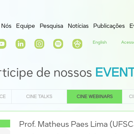
 Nós
Equipe
Pesquisa
Notícias
Publicações
E
English
Acesso
rticipe de nossos
EVEN
CE
CINE TALKS
CINE WEBINARS
C
Prof. Matheus Paes Lima (UFSC